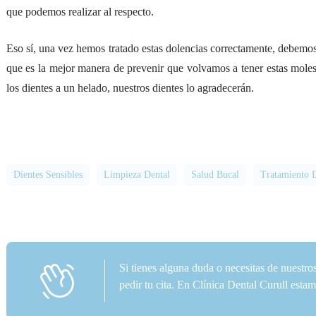
que podemos realizar al respecto.
Eso sí, una vez hemos tratado estas dolencias correctamente, debemos
que es la mejor manera de prevenir que volvamos a tener estas mole
los dientes a un helado, nuestros dientes lo agradecerán.
Dientes Sensibles
Limpieza Dental
Salud Bucal
Tratamiento 
Si tienes alguna duda o necesitas de nuestro
pedir tu cita. En Clínica Dental Curull est