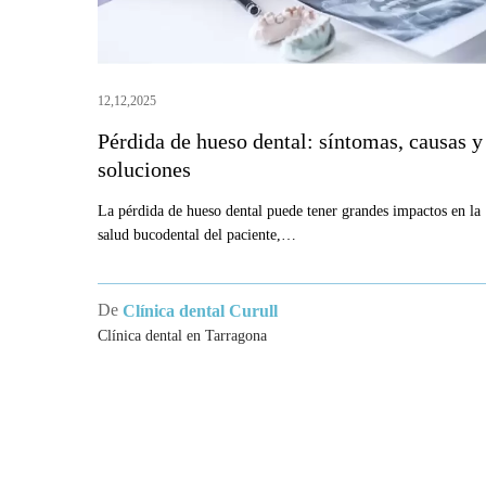
soluciones
12,12,2025
Pérdida de hueso dental: síntomas, causas y
soluciones
La pérdida de hueso dental puede tener grandes impactos en la
salud bucodental del paciente,…
De
Clínica dental Curull
Clínica dental en Tarragona
CLÍNI
TARR
Clínica Cu
referente 
dental y t