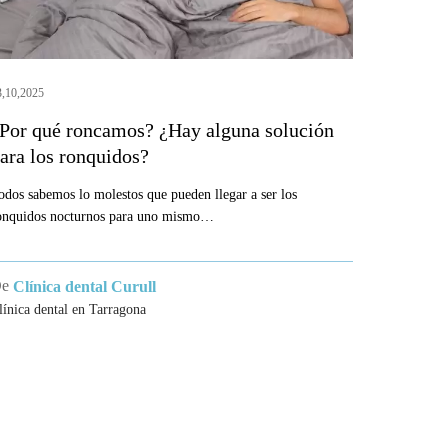
os
onquidos?
3,10,2025
Por qué roncamos? ¿Hay alguna solución
ara los ronquidos?
odos sabemos lo molestos que pueden llegar a ser los
onquidos nocturnos para uno mismo…
De
Clínica dental Curull
línica dental en Tarragona
ICAS
MENU
matòlegs de
Tratamientos Dentales
Estética Dental