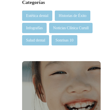
Categorías
Estética dental
Historias de Éxito
Infografías
Noticias Clínica Curull
Salud dental
Sonrisas 10