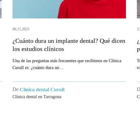
los
l
estudios
r
clínicos
06,11,2025
1
¿Cuánto dura un implante dental? Qué dicen
¿
los estudios clínicos
p
Una de las preguntas más frecuentes que recibimos en Clínica
T
Curull es: ¿cuánto dura un…
r
De
Clínica dental Curull
Clínica dental en Tarragona
C
CA DENTAL
SOCIEDADES CIENTÍF
AGONA
Col·legi Oficial d’Odontòlegs i Esto
Catalunya.
rull se ha convertido en un centro
Societat Catalana d’Odontología i
en odontología avanzada, estética
Estomatología.
ratamiento de patologías bucodentales.