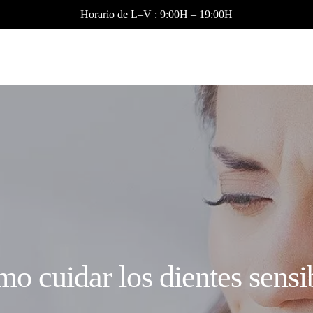
Horario de L–V : 9:00H – 19:00H
o cuidar los dientes sensi