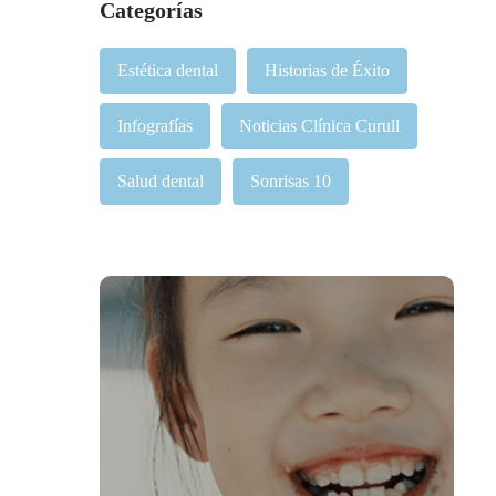
Categorías
Estética dental
Historias de Éxito
Infografías
Noticias Clínica Curull
Salud dental
Sonrisas 10