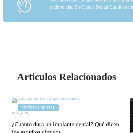
pedir tu cita. En Clínica Dental Curull est
Articulos Relacionados
¿Cuánto
¿
ESTÉTICA DENTAL
dura
q
06,11,2025
un
r
¿Cuánto dura un implante dental? Qué dicen
implante
¿
los estudios clínicos