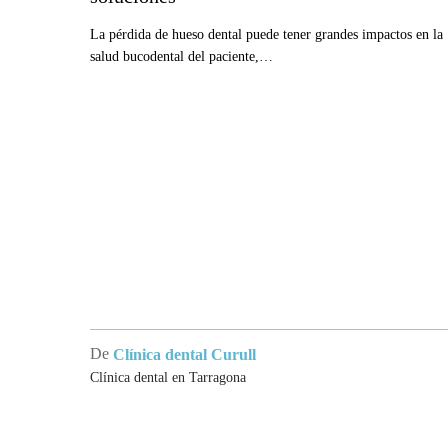
síntomas,
causas
La pérdida de hueso dental puede tener grandes impactos en la
salud bucodental del paciente,…
y
soluciones
De
Clínica dental Curull
Clínica dental en Tarragona
CLÍNI
TARR