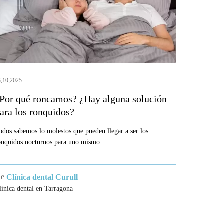
lguna
olución
ara
os
onquidos?
3,10,2025
Por qué roncamos? ¿Hay alguna solución
ara los ronquidos?
odos sabemos lo molestos que pueden llegar a ser los
onquidos nocturnos para uno mismo…
De
Clínica dental Curull
línica dental en Tarragona
ICAS
MENU