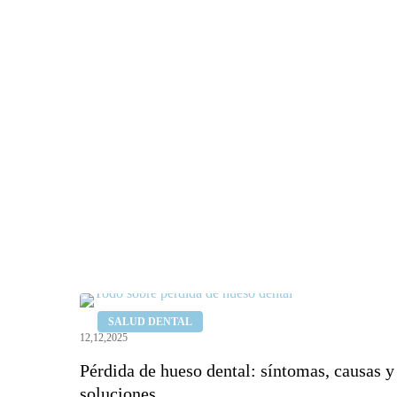
Pérdida
SALUD DENTAL
de
12,12,2025
hueso
Pérdida de hueso dental: síntomas, causas y
dental:
soluciones