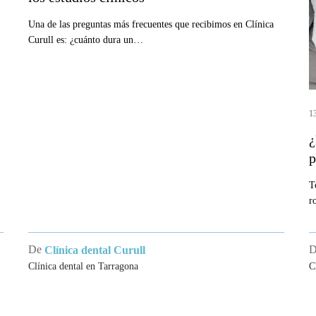
dental?
a
Qué
Una de las preguntas más frecuentes que recibimos en Clínica
s
Curull es: ¿cuánto dura un…
dicen
p
los
l
estudios
r
clínicos
1
¿
p
T
r
De
Clínica dental Curull
Clínica dental en Tarragona
C
CA DENTAL
SOCIEDADES CIENTÍF
AGONA