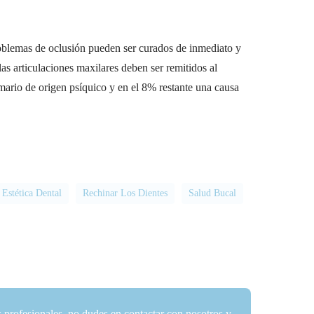
roblemas de oclusión pueden ser curados de inmediato y
s articulaciones maxilares deben ser remitidos al
mario de origen psíquico y en el 8% restante una causa
Estética Dental
Rechinar Los Dientes
Salud Bucal
s profesionales, no dudes en contactar con nosotros y