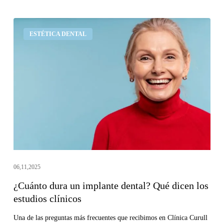
¿Cuánto
ESTÉTICA DENTAL
dura
un
implante
dental?
Qué
dicen
los
estudios
clínicos
06,11,2025
¿Cuánto dura un implante dental? Qué dicen los
estudios clínicos
Una de las preguntas más frecuentes que recibimos en Clínica Curull