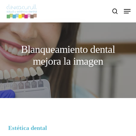
Skip
Men
to
search
main
content
Blanqueamiento dental
mejora la imagen
Estética dental