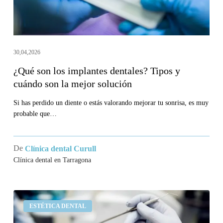
cuándo
son
la
mejor
30,04,2026
solución
¿Qué son los implantes dentales? Tipos y
cuándo son la mejor solución
Si has perdido un diente o estás valorando mejorar tu sonrisa, es muy
probable que…
De
Clínica dental Curull
Clínica dental en Tarragona
Implantes
ESTÉTICA DENTAL
dentales