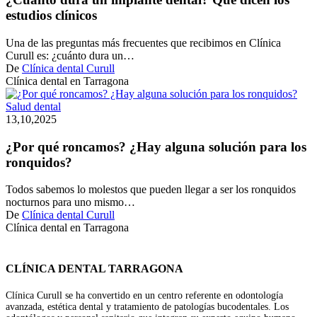
dental
estudios clínicos
Qué
dicen
Una de las preguntas más frecuentes que recibimos en Clínica
los
Curull es: ¿cuánto dura un…
estudi
De
Clínica dental Curull
clínic
Clínica dental en Tarragona
¿Por
Salud dental
qué
13,10,2025
roncamos?
¿Hay
¿Por qué roncamos? ¿Hay alguna solución para los
alguna
ronquidos?
solución
para
Todos sabemos lo molestos que pueden llegar a ser los ronquidos
los
nocturnos para uno mismo…
ronquidos?
De
Clínica dental Curull
Clínica dental en Tarragona
CLÍNICA DENTAL TARRAGONA
Clínica Curull se ha convertido en un centro referente en odontología
avanzada, estética dental y tratamiento de patologías bucodentales. Los