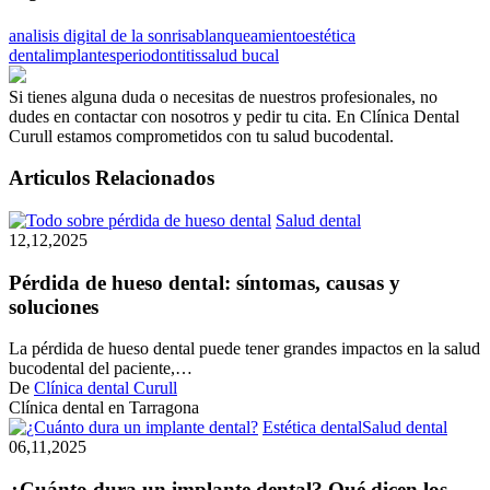
analisis digital de la sonrisa
blanqueamiento
estética
dental
implantes
periodontitis
salud bucal
Si tienes alguna duda o necesitas de nuestros profesionales, no
dudes en contactar con nosotros y pedir tu cita. En Clínica Dental
Curull estamos comprometidos con tu salud bucodental.
Articulos Relacionados
Pérdida
Salud dental
de
12,12,2025
hueso
dental:
Pérdida de hueso dental: síntomas, causas y
síntomas,
soluciones
causas
y
La pérdida de hueso dental puede tener grandes impactos en la salud
soluciones
bucodental del paciente,…
De
Clínica dental Curull
Clínica dental en Tarragona
¿Cuán
Estética dental
Salud dental
dura
06,11,2025
un
impla
¿Cuánto dura un implante dental? Qué dicen los