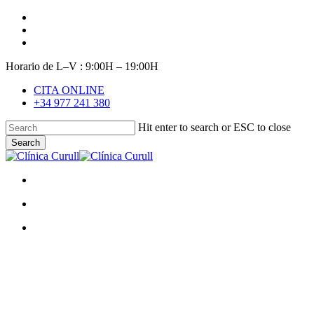
Skip
facebook
to
youtube
main
instagram
content
Horario de L–V : 9:00H – 19:00H
CITA ONLINE
+34 977 241 380
Hit enter to search or ESC to close
Search
Close
Search
search
Menu
search
Menu
Salud dental
Tres regalos de Navidad para no