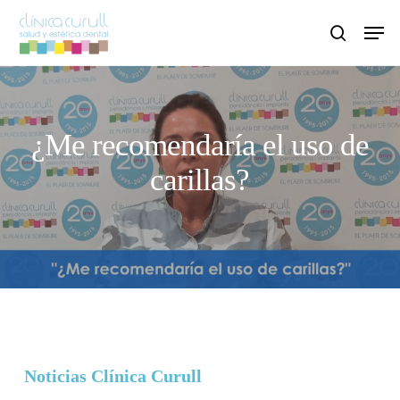
Skip
Men
to
search
main
content
¿Me recomendaría el uso de
carillas?
Noticias Clínica Curull