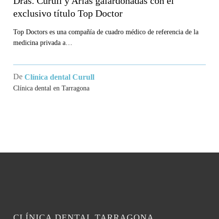
Dras. Curull y Arias galardonadas con el
exclusivo título Top Doctor
Arias
galardonadas
Top Doctors es una compañía de cuadro médico de referencia de la
con
medicina privada a…
el
exclusivo
De
Clínica dental Curull
título
Clínica dental en Tarragona
Top
Doctor
CLÍNICA DENTAL TARRAGONA