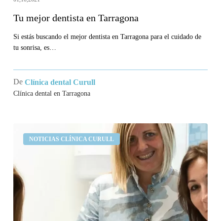
Tu mejor dentista en Tarragona
Si estás buscando el mejor dentista en Tarragona para el cuidado de
tu sonrisa, es…
De
Clínica dental Curull
Clínica dental en Tarragona
Opiniones
NOTICIAS CLÍNICA CURULL
de
Clínica
Curull,
tu
dentista
en