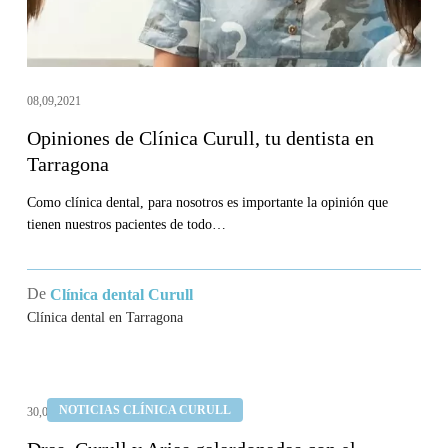
Tarragona
08,09,2021
Opiniones de Clínica Curull, tu dentista en
Tarragona
Como clínica dental, para nosotros es importante la opinión que
tienen nuestros pacientes de todo…
De
Clínica dental Curull
Clínica dental en Tarragona
Dras.
NOTICIAS CLÍNICA CURULL
30,04,2021
Curull
y