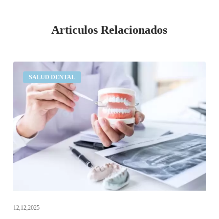
Articulos Relacionados
Pérdida
SALUD DENTAL
de
hueso
dental:
síntomas,
causas
y
soluciones
12,12,2025