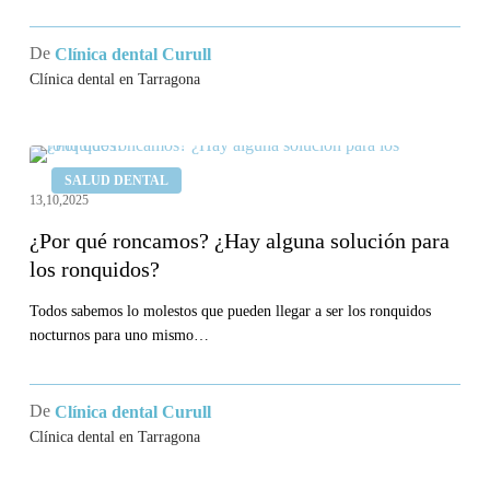
los
estudios
De
Clínica dental Curull
clínicos
Clínica dental en Tarragona
¿Por
SALUD DENTAL
qué
13,10,2025
roncamos?
¿Por qué roncamos? ¿Hay alguna solución para
¿Hay
los ronquidos?
alguna
solución
Todos sabemos lo molestos que pueden llegar a ser los ronquidos
nocturnos para uno mismo…
para
los
ronquidos?
De
Clínica dental Curull
Clínica dental en Tarragona