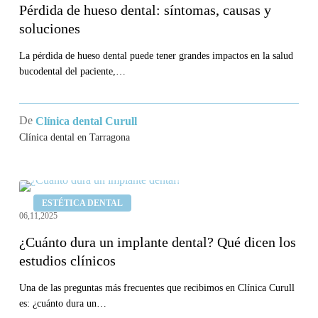
Pérdida de hueso dental: síntomas, causas y
soluciones
La pérdida de hueso dental puede tener grandes impactos en la salud
bucodental del paciente,…
De
Clínica dental Curull
Clínica dental en Tarragona
¿Cuánto
ESTÉTICA DENTAL
dura
06,11,2025
un
¿Cuánto dura un implante dental? Qué dicen los
implante
estudios clínicos
dental?
Qué
Una de las preguntas más frecuentes que recibimos en Clínica Curull
es: ¿cuánto dura un…
dicen