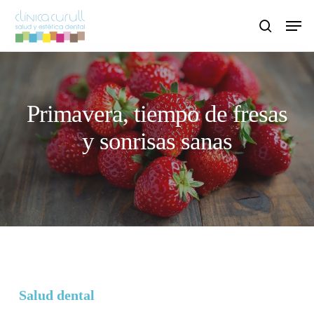
Skip
Men
to
search
main
content
Primavera, tiempo de fresas
y sonrisas sanas
Salud dental