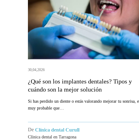
los
implantes
dentales?
Tipos
y
cuándo
son
la
30,04,2026
mejor
¿Qué son los implantes dentales? Tipos y
solución
cuándo son la mejor solución
Si has perdido un diente o estás valorando mejorar tu sonrisa, e
muy probable que…
De
Clínica dental Curull
Clínica dental en Tarragona