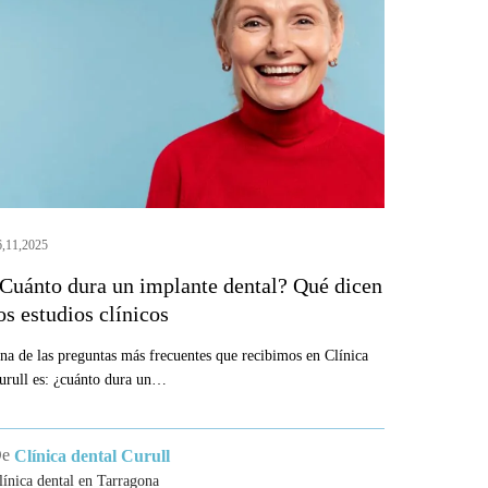
n
mplante
ental?
ué
icen
os
studios
línicos
6,11,2025
Cuánto dura un implante dental? Qué dicen
os estudios clínicos
na de las preguntas más frecuentes que recibimos en Clínica
urull es: ¿cuánto dura un…
De
Clínica dental Curull
línica dental en Tarragona