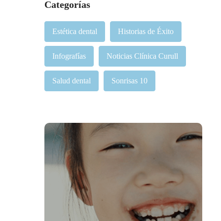
Categorías
Estética dental
Historias de Éxito
Infografías
Noticias Clínica Curull
Salud dental
Sonrisas 10