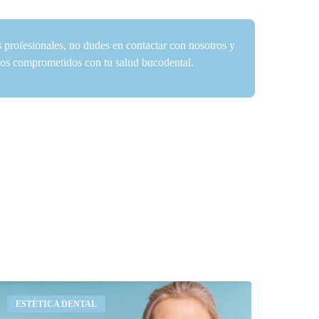
s profesionales, no dudes en contactar con nosotros y
amos comprometidos con tu salud bucodental.
Cuánto
ESTÉTICA DENTAL
ura