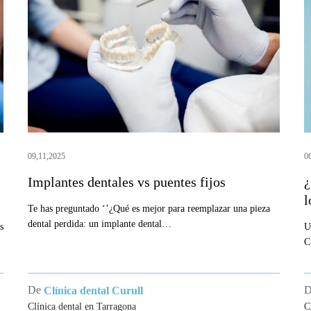
vs
u
puentes
i
fijos
d
Q
d
l
e
c
09,11,2025
0
Implantes dentales vs puentes fijos
¿
l
Te has preguntado ‘’¿Qué es mejor para reemplazar una pieza
dental perdida: un implante dental…
s
U
C
De
Clínica dental Curull
Clínica dental en Tarragona
C