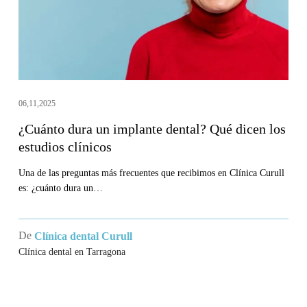
Qué
dicen
los
estudios
clínicos
06,11,2025
¿Cuánto dura un implante dental? Qué dicen los
estudios clínicos
Una de las preguntas más frecuentes que recibimos en Clínica Curull
es: ¿cuánto dura un…
De
Clínica dental Curull
Clínica dental en Tarragona