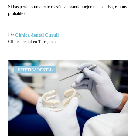
Si has perdido un diente o estás valorando mejorar tu sonrisa, es muy
probable que…
De
Clínica dental Curull
Clínica dental en Tarragona
Implantes
ESTÉTICA DENTAL
dentales
vs
puentes
fijos