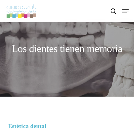
Skip
Men
to
search
main
content
Los dientes tienen memoria
Estética dental