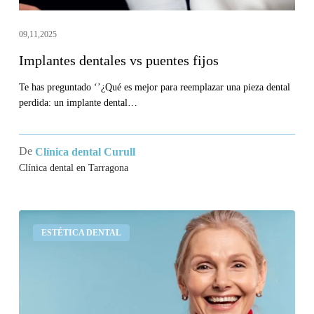
09,11,2025
Implantes dentales vs puentes fijos
Te has preguntado ‘’¿Qué es mejor para reemplazar una pieza dental
perdida: un implante dental…
De
Clínica dental Curull
Clínica dental en Tarragona
¿Cuánto
ESTÉTICA DENTAL
dura
un
implante
dental?