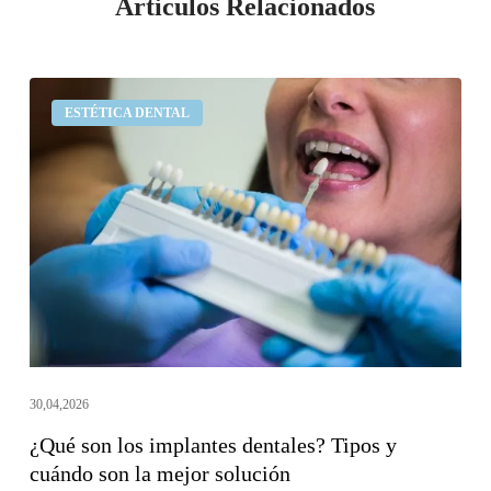
Articulos Relacionados
¿Qué
ESTÉTICA DENTAL
son
los
implantes
dentales?
Tipos
y
cuándo
son
la
mejor
30,04,2026
solución
¿Qué son los implantes dentales? Tipos y
cuándo son la mejor solución