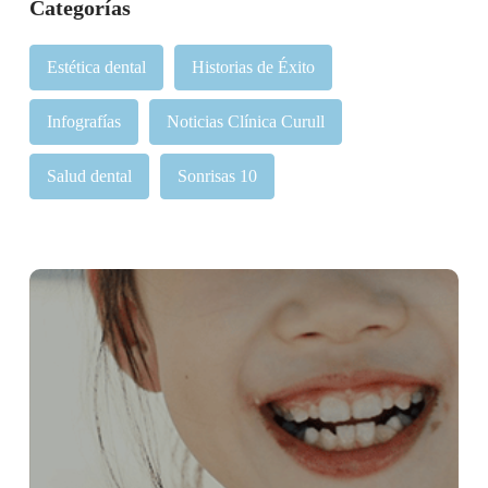
Categorías
Estética dental
Historias de Éxito
Infografías
Noticias Clínica Curull
Salud dental
Sonrisas 10