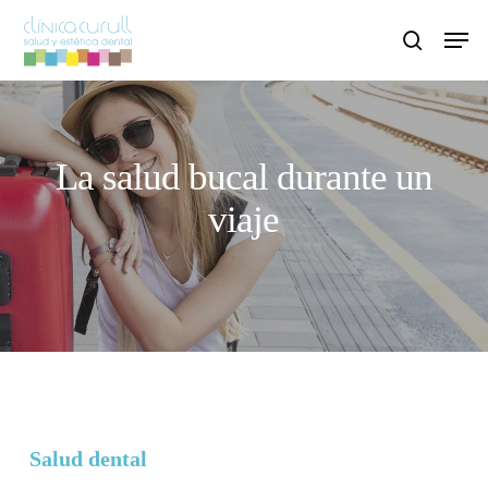
Skip
Men
to
search
main
content
La salud bucal durante un
viaje
Salud dental