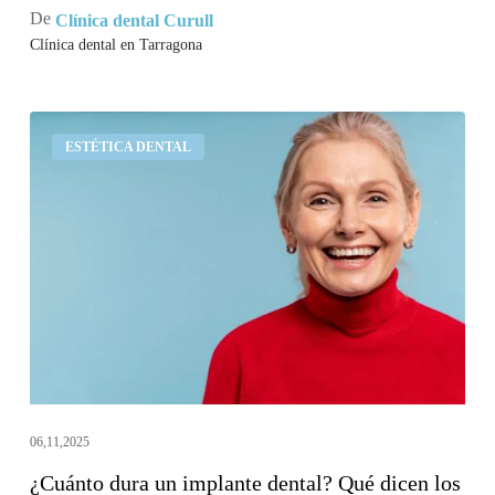
De
Clínica dental Curull
Clínica dental en Tarragona
¿Cuánto
ESTÉTICA DENTAL
dura
un
implante
dental?
Qué
dicen
los
estudios
clínicos
06,11,2025
¿Cuánto dura un implante dental? Qué dicen los