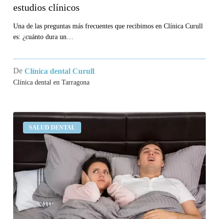
estudios clínicos
Una de las preguntas más frecuentes que recibimos en Clínica Curull
es: ¿cuánto dura un…
De
Clínica dental Curull
Clínica dental en Tarragona
¿Por
SALUD DENTAL
qué
roncamos?
¿Hay
alguna
solución
para
los