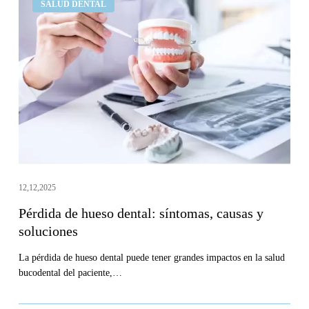
SALUD DENTAL
de
hueso
dental:
síntomas,
causas
y
soluciones
12,12,2025
Pérdida de hueso dental: síntomas, causas y
soluciones
La pérdida de hueso dental puede tener grandes impactos en la salud
bucodental del paciente,…