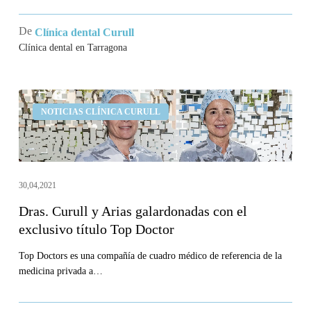
De
Clínica dental Curull
Clínica dental en Tarragona
Dras.
NOTICIAS CLÍNICA CURULL
Curull
y
Arias
galardonadas
30,04,2021
con
Dras. Curull y Arias galardonadas con el
el
exclusivo título Top Doctor
exclusivo
título
Top Doctors es una compañía de cuadro médico de referencia de la
medicina privada a…
Top
Doctor