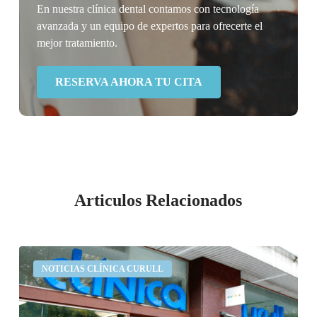
En nuestra clínica dental contamos con tecnología
avanzada y un equipo de expertos para ofrecerte el
mejor tratamiento.
RESERVA AHORA TU CITA
Articulos Relacionados
Tu
NOTICIAS CLÍNICA CURULL
mejor
dentista
en