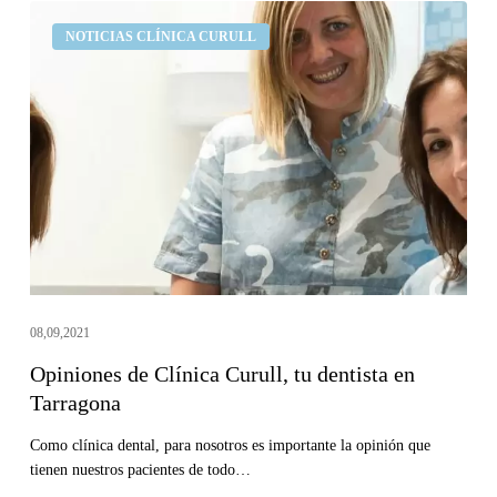
Opiniones
NOTICIAS CLÍNICA CURULL
de
Clínica
Curull,
tu
dentista
en
Tarragona
08,09,2021
Opiniones de Clínica Curull, tu dentista en
Tarragona
Como clínica dental, para nosotros es importante la opinión que
tienen nuestros pacientes de todo…