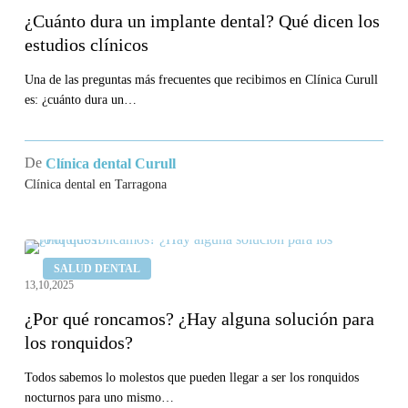
un
¿Cuánto dura un implante dental? Qué dicen los
implante
estudios clínicos
dental?
Qué
Una de las preguntas más frecuentes que recibimos en Clínica Curull
es: ¿cuánto dura un…
dicen
los
estudios
De
Clínica dental Curull
clínicos
Clínica dental en Tarragona
¿Por
SALUD DENTAL
qué
13,10,2025
roncamos?
¿Por qué roncamos? ¿Hay alguna solución para
¿Hay
los ronquidos?
alguna
solución
Todos sabemos lo molestos que pueden llegar a ser los ronquidos
nocturnos para uno mismo…
para