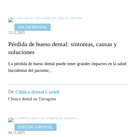
Pérdida
SALUD DENTAL
de
12,12,2025
hueso
Pérdida de hueso dental: síntomas, causas y
dental:
soluciones
síntomas,
causas
La pérdida de hueso dental puede tener grandes impactos en la salud
bucodental del paciente,…
y
soluciones
De
Clínica dental Curull
Clínica dental en Tarragona
¿Cuánto
ESTÉTICA DENTAL
dura
06,11,2025