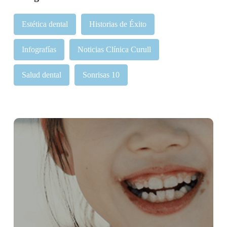
Estética dental
Historias de Éxito
Infografías
Noticias Clínica Curull
Salud dental
Sonrisas 10