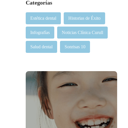
Categorías
Estética dental
Historias de Éxito
Infografías
Noticias Clínica Curull
Salud dental
Sonrisas 10