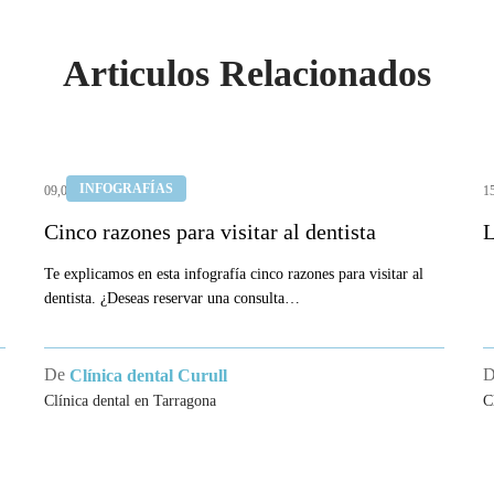
Articulos Relacionados
Cinco
L
INFOGRAFÍAS
09,04,2018
1
razones
n
para
Cinco razones para visitar al dentista
y
L
visitar
l
Te explicamos en esta infografía cinco razones para visitar al
al
s
dentista. ¿Deseas reservar una consulta…
dentista
d
(
De
Clínica dental Curull
Clínica dental en Tarragona
C
CA DENTAL
SOCIEDADES CIENTÍF