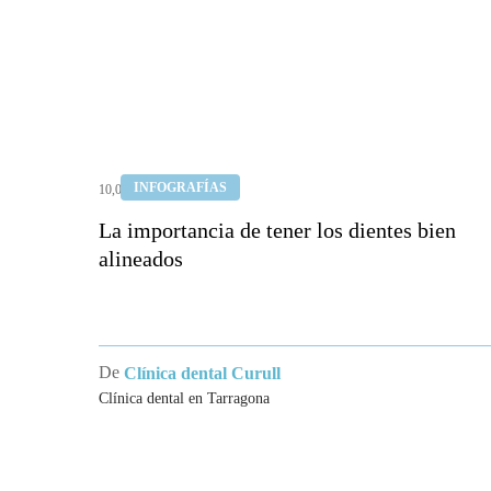
La
INFOGRAFÍAS
10,03,2020
importancia
de
La importancia de tener los dientes bien
alineados
tener
los
dientes
bien
De
Clínica dental Curull
alineados
Clínica dental en Tarragona
CLÍNI