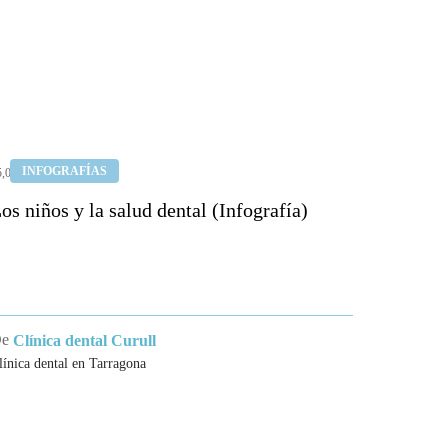
os
INFOGRAFÍAS
5,04,2015
iños
os niños y la salud dental (Infografía)
a
alud
ental
Infografía)
De
Clínica dental Curull
línica dental en Tarragona
ICAS
MENU