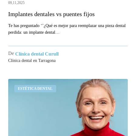
09,11,2025
Implantes dentales vs puentes fijos
Te has preguntado ‘’¿Qué es mejor para reemplazar una pieza dental
perdida: un implante dental…
De
Clínica dental Curull
Clínica dental en Tarragona
¿Cuánto
ESTÉTICA DENTAL
dura
un
implante
dental?
Qué
dicen