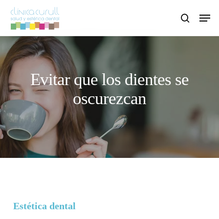
Skip
Men
to
search
main
content
Evitar que los dientes se
oscurezcan
Estética dental