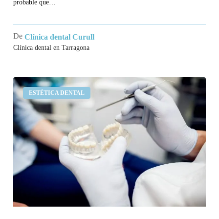
probable que…
De
Clínica dental Curull
Clínica dental en Tarragona
Implantes
ESTÉTICA DENTAL
dentales
vs
puentes
fijos