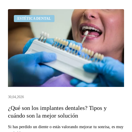
¿Qué
ESTÉTICA DENTAL
son
los
implantes
dentales?
Tipos
y
cuándo
son
la
mejor
30,04,2026
solución
¿Qué son los implantes dentales? Tipos y
cuándo son la mejor solución
Si has perdido un diente o estás valorando mejorar tu sonrisa, es muy