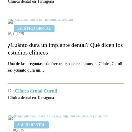
Clínica dental en Tarragona
¿Cuánto
ESTÉTICA DENTAL
dura
06,11,2025
un
¿Cuánto dura un implante dental? Qué dicen los
implante
estudios clínicos
dental?
Qué
Una de las preguntas más frecuentes que recibimos en Clínica Curull
es: ¿cuánto dura un…
dicen
los
estudios
De
Clínica dental Curull
clínicos
Clínica dental en Tarragona
¿Por
SALUD DENTAL
qué
13,10,2025