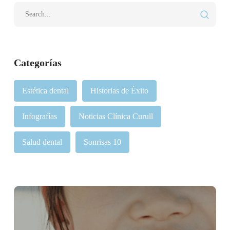
Categorías
Estética dental
Historias de Éxito
Infografías
Noticias Clínica Curull
Salud dental
Sonrisas 10