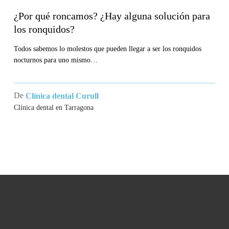
roncamos?
¿Por qué roncamos? ¿Hay alguna solución para
¿Hay
los ronquidos?
alguna
solución
Todos sabemos lo molestos que pueden llegar a ser los ronquidos
nocturnos para uno mismo…
para
los
ronquidos?
De
Clínica dental Curull
Clínica dental en Tarragona