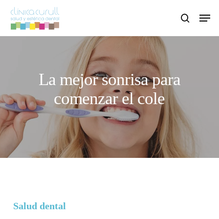
Skip
Men
to
search
main
content
La mejor sonrisa para
comenzar el cole
Salud dental