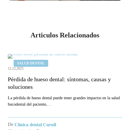
Articulos Relacionados
Pérdida
SALUD DENTAL
de
12,12,2025
hueso
Pérdida de hueso dental: síntomas, causas y
dental:
soluciones
síntomas,
causas
La pérdida de hueso dental puede tener grandes impactos en la salud
bucodental del paciente,…
y
soluciones
De
Clínica dental Curull