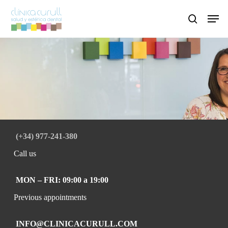
Skip
Men
to
search
main
content
(+34) 977-241-380
Call us
MON – FRI: 09:00 a 19:00
Previous appointments
INFO@CLINICACURULL.COM