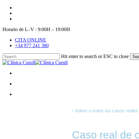
Skip
facebook
to
youtube
main
instagram
content
Horario de L–V : 9:00H – 19:00H
CITA ONLINE
+34 977 241 380
Hit enter to search or ESC to close
Sea
Close
Search
search
Menu
search
Menu
‹ Volver a todos los casos reales
Caso real de o