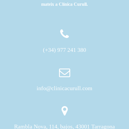
hem de tocar excessivament les dents, com succeïa en les
mateix a Clínica Curull.
antigues pròtesis que portaven metall.
(+34) 977 241 380
info@clinicacurull.com
Rambla Nova, 114, bajos, 43001 Tarragona