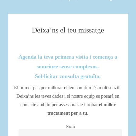
Deixa’ns el teu missatge
Agenda la teva primera visita i comença a
somriure sense complexos.
Sol·licitar consulta gratuïta.
El primer pas per millorar el teu somriure és molt senzill.
Deixa’ns les teves dades i el nostre equip es posarà en
contacte amb tu per assessorar-te i trobar
el millor
tractament per a tu
.
Nom