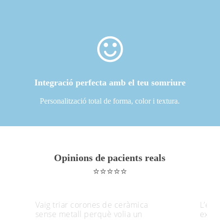
Integració perfecta amb el teu somriure
Personalització total de forma, color i textura.
Opinions de pacients reals
⭐⭐⭐⭐⭐
Vaig triar corones de ceràmica
L’equ
sense metall perquè volia un
expli