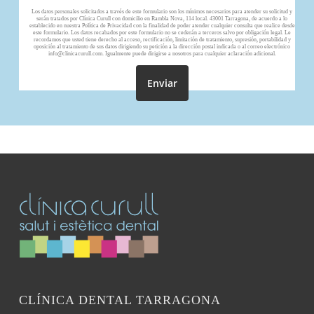
Los datos personales solicitados a través de este formulario son los mínimos necesarios para atender su solicitud y
serán tratados por Clínica Curull con domicilio en Rambla Nova, 114 local. 43001 Tarragona, de acuerdo a lo
establecido en nuestra Política de Privacidad con la finalidad de poder atender cualquier consulta que realice desde
este formulario. Los datos recabados por este formulario no se cederán a terceros salvo por obligación legal. Le
recordamos que usted tiene derecho al acceso, rectificación, limitación de tratamiento, supresión, portabilidad y
oposición al tratamiento de sus datos dirigiendo su petición a la dirección postal indicada o al correo electrónico
info@clinicacurull.com. Igualmente puede dirigirse a nosotros para cualquier aclaración adicional.
CLÍNICA DENTAL TARRAGONA