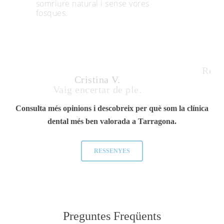
somriure natural i sense vores
fosques.
Resul
Cristina V.
Vaig encertar de ple.
Consulta més opinions i descobreix per què som la clínica
dental més ben valorada a Tarragona.
RESSENYES
Preguntes
Freqüents