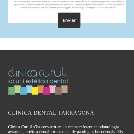
recordamos que usted tiene derecho al acceso, rectificación, limitación de tratamiento, supresión, portabilidad y
oposición al tratamiento de sus datos dirigiendo su petición a la dirección postal indicada o al correo electrónico
info@clinicacurull.com. Igualmente puede dirigirse a nosotros para cualquier aclaración adicional.
CLÍNICA DENTAL TARRAGONA
Clínica Curull s’ha convertit en un centre referent en odontologia
avançada, estètica dental i tractament de patologies bucodentals. Els