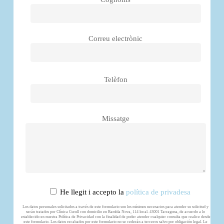
Correu electrònic
Telèfon
Missatge
He llegit i accepto la
política de privadesa
Los datos personales solicitados a través de este formulario son los mínimos necesarios para atender su solicitud y
serán tratados por Clínica Curull con domicilio en Rambla Nova, 114 local. 43001 Tarragona, de acuerdo a lo
establecido en nuestra Política de Privacidad con la finalidad de poder atender cualquier consulta que realice desde
este formulario. Los datos recabados por este formulario no se cederán a terceros salvo por obligación legal. Le