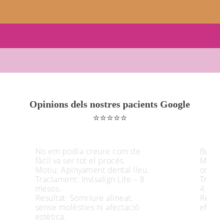
Opinions dels nostres pacients Google
⭐⭐⭐⭐⭐
No em podia creure com de
Busca
fàcil va ser tot el procés.
Motiu
Motiu: Apinyament dental lleu.
ortod
Tractament: Invisalign Lite – 8
Tract
mesos.
4 me
Resultat: Somriure alineat,
Resul
sense molèsties ni afectació
efect
estètica.