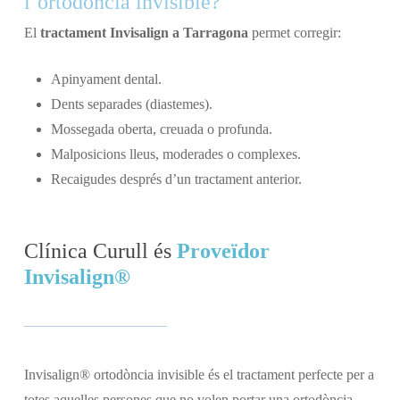
l’ortodòncia invisible?
El
tractament Invisalign a Tarragona
permet corregir:
Apinyament dental.
Dents separades (diastemes).
Mossegada oberta, creuada o profunda.
Malposicions lleus, moderades o complexes.
Recaigudes després d’un tractament anterior.
Clínica Curull és
Proveïdor
Invisalign®
Invisalign® ortodòncia invisible és el tractament perfecte per a
totes aquelles persones que no volen portar una ortodòncia