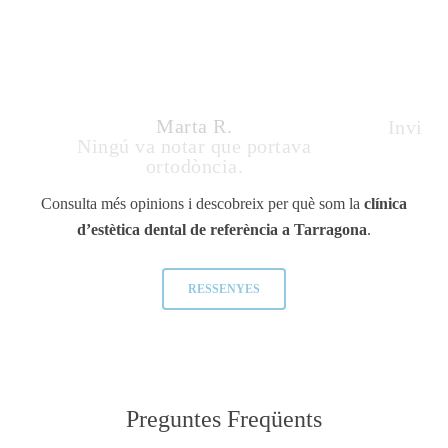
Marta R.
Invisal
Ningú va notar que portava
ortodòncia.
Consulta més opinions i descobreix per què som la
clínica
d’estètica dental de referència a Tarragona
.
RESSENYES
Preguntes
Freqüents