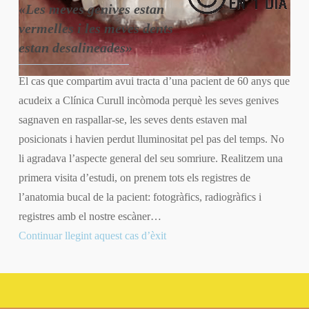
«Les meves genives estan
vermelles i les meves dents
estan desalineades»
El cas que compartim avui tracta d’una pacient de 60 anys que
acudeix a Clínica Curull incòmoda perquè les seves genives
sagnaven en raspallar-se, les seves dents estaven mal
posicionats i havien perdut lluminositat pel pas del temps. No
li agradava l’aspecte general del seu somriure. Realitzem una
primera visita d’estudi, on prenem tots els registres de
l’anatomia bucal de la pacient: fotogràfics, radiogràfics i
registres amb el nostre escàner…
Continuar llegint aquest cas d’èxit