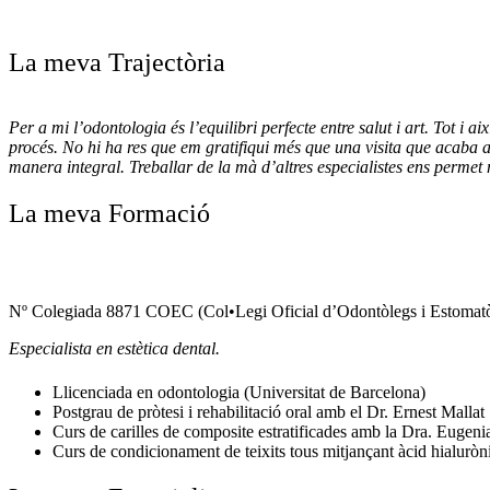
La meva
Trajectòria
Per a mi l’odontologia és l’equilibri perfecte entre salut i art. Tot i
procés. No hi ha res que em gratifiqui més que una visita que acaba
manera integral. Treballar de la mà d’altres especialistes ens permet 
La meva
Formació
Nº Colegiada 8871 COEC (Col•Legi Oficial d’Odontòlegs i Estomatò
Especialista en estètica dental.
Llicenciada en odontologia (Universitat de Barcelona)
Postgrau de pròtesi i rehabilitació oral amb el Dr. Ernest Mallat
Curs de carilles de composite estratificades amb la Dra. Eugen
Curs de condicionament de teixits tous mitjançant àcid hialurònic