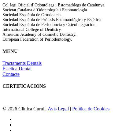
Col·legi Oficial d’Odontòlegs i Estomatòlegs de Catalunya.
Societat Catalana d’Odontología i Estomatología.
Sociedad Española de Ortodoncia.
Sociedad Española de Prótesis Estomatológica y Estética.
Sociedad Española de Periodoncia y Osteointegración.
International College of Dentistry.
American Academy of Cosmetic Dentistry.
European Federation of Periodontology.
MENU
Tractaments Dentals
Estètica Dental
Contacte
CERTIFICACIONS
© 2026 Clínica Curull.
Avís Legal
|
Política de Cookies
facebook
youtube
instagram