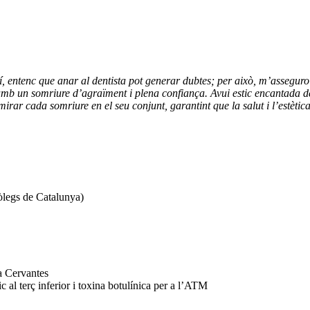
 així, entenc que anar al dentista pot generar dubtes; per això, m’assegu
 amb un somriure d’agraïment i plena confiança. Avui estic encantada d
mirar cada somriure en el seu conjunt, garantint que la salut i l’estèti
legs de Catalunya)
ia Cervantes
 al terç inferior i toxina botulínica per a l’ATM