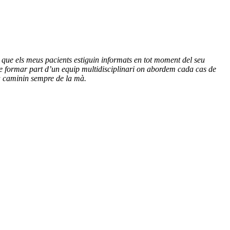
ro que els meus pacients estiguin informats en tot moment del seu
e formar part d’un equip multidisciplinari on abordem cada cas de
ca caminin sempre de la mà.