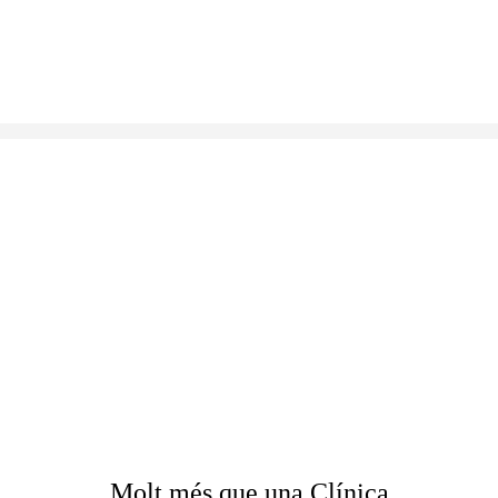
Molt més que
una Clínica