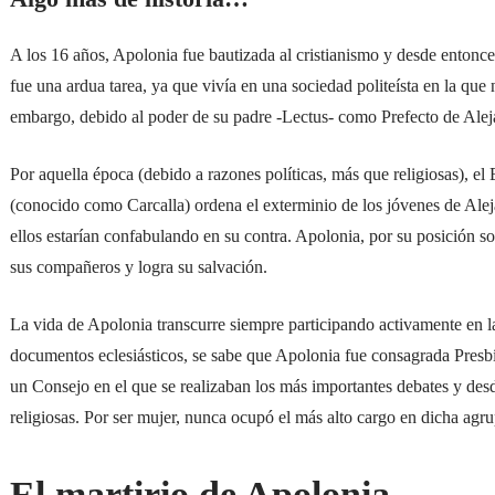
A los 16 años, Apolonia fue bautizada al cristianismo y desde entonces
fue una ardua tarea, ya que vivía en una sociedad politeísta en la que n
embargo, debido al poder de su padre -Lectus- como Prefecto de Alejan
Por aquella época (debido a razones políticas, más que religiosas)
(conocido como Carcalla) ordena el exterminio de los jóvenes de Ale
ellos estarían confabulando en su contra. Apolonia, por su posición soc
sus compañeros y logra su salvación.
La vida de Apolonia transcurre siempre participando activamente en l
documentos eclesiásticos, se sabe que Apolonia fue consagrada Presbíte
un Consejo en el que se realizaban los más importantes debates y desd
religiosas. Por ser mujer, nunca ocupó el más alto cargo en dicha agr
El martirio de Apolonia