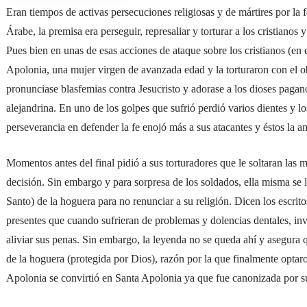
Eran tiempos de activas persecuciones religiosas y de mártires por la 
Árabe, la premisa era perseguir, represaliar y torturar a los cristianos y
Pues bien en unas de esas acciones de ataque sobre los cristianos (en e
Apolonia, una mujer virgen de avanzada edad y la torturaron con el obj
pronunciase blasfemias contra Jesucristo y adorase a los dioses pagano
alejandrina. En uno de los golpes que sufrió perdió varios dientes y l
perseverancia en defender la fe enojó más a sus atacantes y éstos la
Momentos antes del final pidió a sus torturadores que le soltaran las 
decisión. Sin embargo y para sorpresa de los soldados, ella misma se 
Santo) de la hoguera para no renunciar a su religión. Dicen los escrit
presentes que cuando sufrieran de problemas y dolencias dentales, inv
aliviar sus penas. Sin embargo, la leyenda no se queda ahí y asegur
de la hoguera (protegida por Dios), razón por la que finalmente optar
Apolonia se convirtió en Santa Apolonia ya que fue canonizada por su