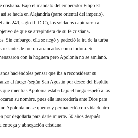
fe cristiana. Bajo el mandato del emperador Filipo El
 así se hacía en Alejandría (parte oriental del imperio).
l año 249, siglo III D.C), los soldados capturaron a
etivo de que se arrepintiera de su fe cristiana,
s. Sin embargo, ella se negó y padeció la ira de la turba
os restantes le fueron arrancados como tortura. Su
 amenazaron con la hoguera pero Apolonia no se amilanó.
manos haciéndoles pensar que iba a reconsiderar su
lanzó al fuego (según San Agustín por deseo del Espítitu
os que mientras Apolonia estaba bajo el fuego espetó a los
ocaran su nombre, pues ella intercedería ante Dios para
a que Apolonia no se quemó y permaneció con vida dentro
on por degollarla para darle muerte. 50 años después
 entrega y abnegación cristiana.