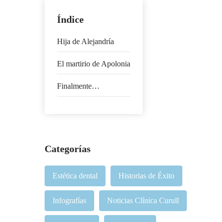
Índice
Hija de Alejandría
El martirio de Apolonia
Finalmente…
Categorías
Estética dental
Historias de Éxito
Infografías
Noticias Clínica Curull