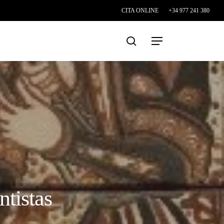
CITA ONLINE
+34 977 241 380
search
Menu
ntistas