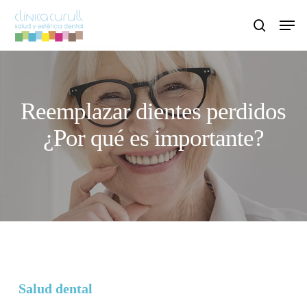
Skip
Men
to
search
main
content
Reemplazar dientes perdidos
¿Por qué es importante?
Salud dental