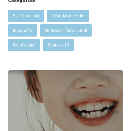
Estética dental
Historias de Éxito
Infografías
Noticias Clínica Curull
Salud dental
Sonrisas 10