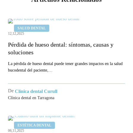
Pérdida
SALUD DENTAL
de
12,12,2025
hueso
Pérdida de hueso dental: síntomas, causas y
dental:
soluciones
síntomas,
causas
La pérdida de hueso dental puede tener grandes impactos en la salud
bucodental del paciente,…
y
soluciones
De
Clínica dental Curull
Clínica dental en Tarragona
¿Cuánto
ESTÉTICA DENTAL
dura
06,11,2025