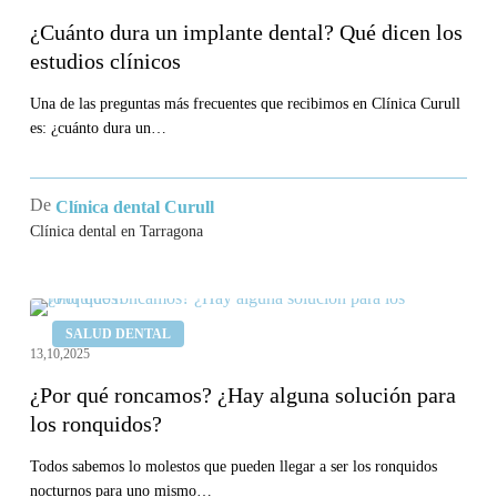
un
¿Cuánto dura un implante dental? Qué dicen los
implante
estudios clínicos
dental?
Qué
Una de las preguntas más frecuentes que recibimos en Clínica Curull
es: ¿cuánto dura un…
dicen
los
estudios
De
Clínica dental Curull
clínicos
Clínica dental en Tarragona
¿Por
SALUD DENTAL
qué
13,10,2025
roncamos?
¿Por qué roncamos? ¿Hay alguna solución para
¿Hay
los ronquidos?
alguna
solución
Todos sabemos lo molestos que pueden llegar a ser los ronquidos
nocturnos para uno mismo…