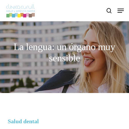
Skip
Men
to
search
main
content
La lengua: un órgano muy
sensible
Salud dental