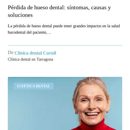
Pérdida de hueso dental: síntomas, causas y
soluciones
La pérdida de hueso dental puede tener grandes impactos en la salud
bucodental del paciente,…
De
Clínica dental Curull
Clínica dental en Tarragona
¿Cuánto
ESTÉTICA DENTAL
dura
un
implante
dental?
Qué
dicen