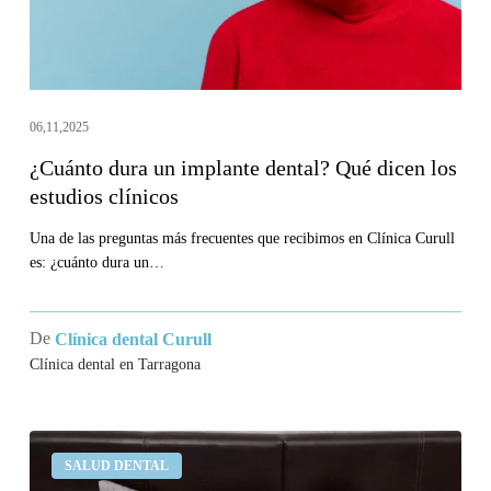
los
estudios
clínicos
06,11,2025
¿Cuánto dura un implante dental? Qué dicen los
estudios clínicos
Una de las preguntas más frecuentes que recibimos en Clínica Curull
es: ¿cuánto dura un…
De
Clínica dental Curull
Clínica dental en Tarragona
¿Por
SALUD DENTAL
qué