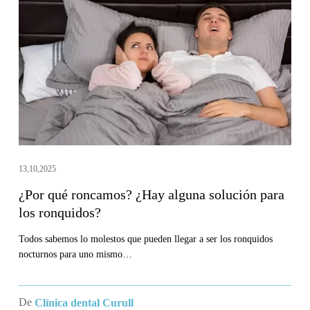
roncamos?
¿Hay
alguna
solución
para
los
ronquidos?
13,10,2025
¿Por qué roncamos? ¿Hay alguna solución para
los ronquidos?
Todos sabemos lo molestos que pueden llegar a ser los ronquidos
nocturnos para uno mismo…
De
Clínica dental Curull