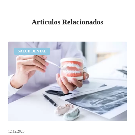
Articulos Relacionados
Pérdida
SALUD DENTAL
de
hueso
dental:
síntomas,
causas
y
soluciones
12,12,2025