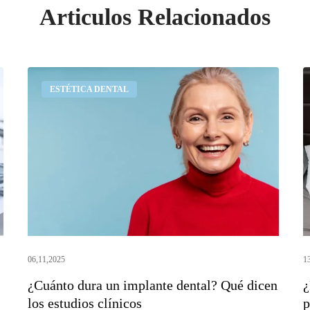
Articulos Relacionados
¿Cuánto
¿
ESTÉTICA DENTAL
dura
q
un
r
implante
¿
dental?
a
Qué
s
dicen
p
los
l
estudios
r
clínicos
06,11,2025
1
¿Cuánto dura un implante dental? Qué dicen
¿
los estudios clínicos
p