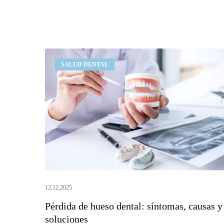
Pérdida
SALUD DENTAL
de
hueso
dental:
síntomas,
causas
y
soluciones
12,12,2025
Pérdida de hueso dental: síntomas, causas y
soluciones