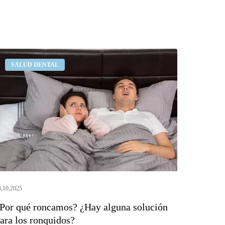
Por
SALUD DENTAL
ué
oncamos?
Hay
lguna
olución
ara
os
onquidos?
3,10,2025
Por qué roncamos? ¿Hay alguna solución
ara los ronquidos?