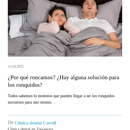
¿Hay
alguna
solución
para
los
ronquidos?
13,10,2025
¿Por qué roncamos? ¿Hay alguna solución para
los ronquidos?
Todos sabemos lo molestos que pueden llegar a ser los ronquidos
nocturnos para uno mismo…
De
Clínica dental Curull
Clínica dental en Tarragona