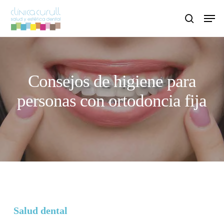
Skip
Men
to
search
main
content
Consejos de higiene para
personas con ortodoncia fija
Salud dental