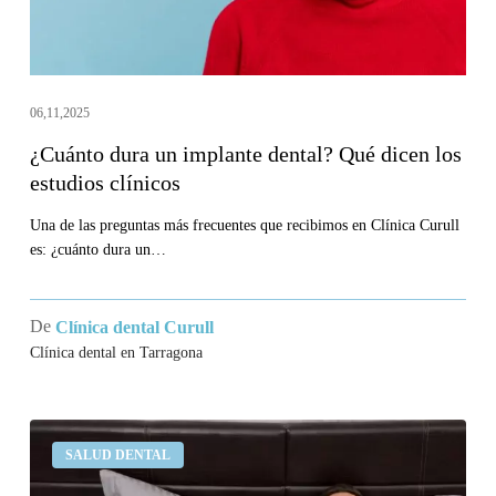
los
estudios
clínicos
06,11,2025
¿Cuánto dura un implante dental? Qué dicen los
estudios clínicos
Una de las preguntas más frecuentes que recibimos en Clínica Curull
es: ¿cuánto dura un…
De
Clínica dental Curull
Clínica dental en Tarragona
¿Por
SALUD DENTAL
qué
roncamos?