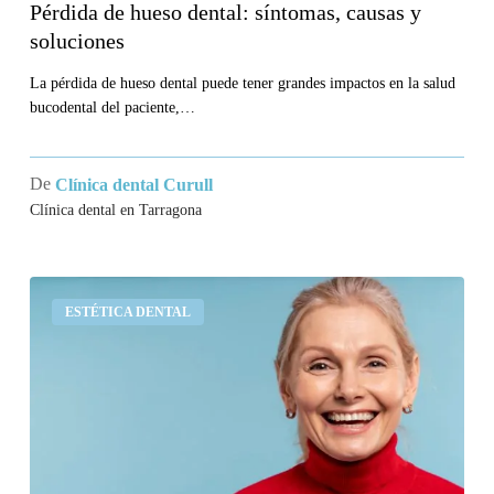
Pérdida de hueso dental: síntomas, causas y
soluciones
La pérdida de hueso dental puede tener grandes impactos en la salud
bucodental del paciente,…
De
Clínica dental Curull
Clínica dental en Tarragona
¿Cuánto
ESTÉTICA DENTAL
dura
un
implante
dental?
Qué
dicen