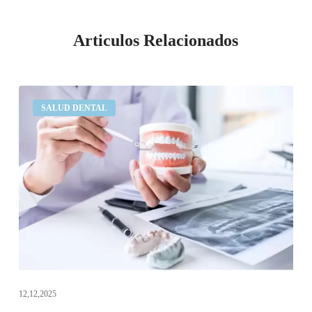
Articulos Relacionados
Pérdida
SALUD DENTAL
de
hueso
dental:
síntomas,
causas
y
soluciones
12,12,2025